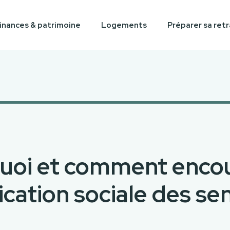
inances & patrimoine
Logements
Préparer sa retr
uoi et comment enco
lication sociale des sen