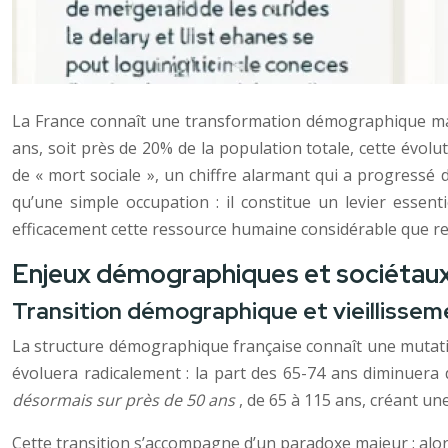
La France connaît une transformation démographique majeu
ans, soit près de 20% de la population totale, cette évolu
de « mort sociale », un chiffre alarmant qui a progressé
qu’une simple occupation : il constitue un levier essent
efficacement cette ressource humaine considérable que r
Enjeux démographiques et sociétaux
Transition démographique et vieillissem
La structure démographique française connaît une mutation
évoluera radicalement : la part des 65-74 ans diminuera 
désormais sur près de 50 ans
, de 65 à 115 ans, créant un
Cette transition s’accompagne d’un paradoxe majeur : alor