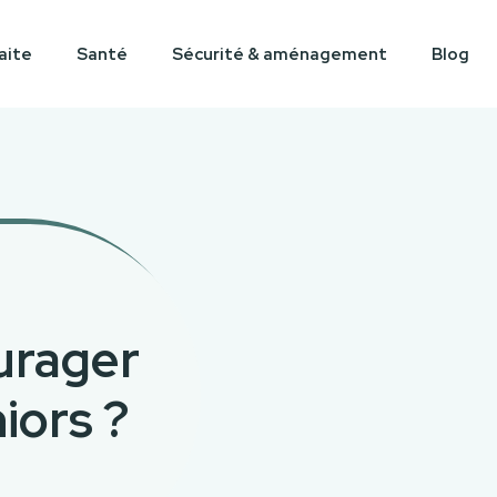
aite
Santé
Sécurité & aménagement
Blog
urager
iors ?