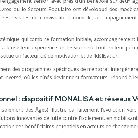
de l’engagement senior, avec près d’un bénévole sur deux 
uvres ou le Secours Populaire ont développé des modèles
iées : visites de convivialité à domicile, accompagnement 
systémique qui combine formation initiale, accompagnement 
 valorise leur expérience professionnelle tout en leur pe
stitue un facteur clé de motivation et de fidélisation.
ment des programmes spécifiques de mentorat intergénéra
 inversé, où les aînés deviennent formateurs, répond à le
onnel : dispositif MONALISA et réseaux
Isolement des Âgés) illustre parfaitement l’évolution vers 
lutions innovantes de lutte contre l’isolement, en mobilis
rmation des bénéficiaires potentiels en acteurs de changemen