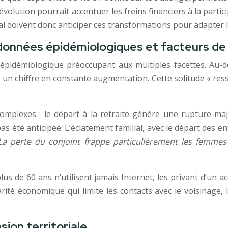
 évolution pourrait accentuer les freins financiers à la partic
 doivent donc anticiper ces transformations pour adapter leu
 données épidémiologiques et facteurs de
épidémiologique préoccupant aux multiples facettes. Au-
 chiffre en constante augmentation. Cette solitude « ressen
omplexes : le départ à la retraite génère une rupture maj
as été anticipée. L’éclatement familial, avec le départ des e
La perte du conjoint frappe particulièrement les femme
s de 60 ans n’utilisent jamais Internet, les privant d’un ac
ité économique qui limite les contacts avec le voisinage, 
sion territoriale